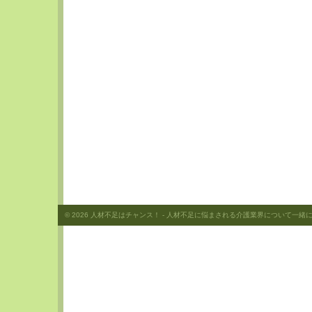
© 2026
人材不足はチャンス！
- 人材不足に悩まされる介護業界について一緒に考え