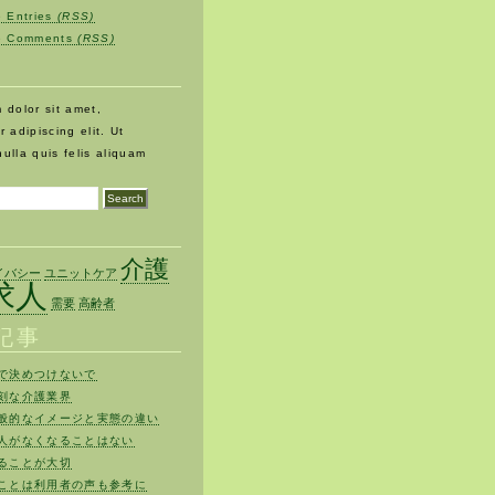
e Entries
(RSS)
be Comments
(RSS)
 dolor sit amet,
 adipiscing elit. Ut
 nulla quis felis aliquam
介護
イバシー
ユニットケア
求人
需要
高齢者
記事
で決めつけないで
刻な介護業界
般的なイメージと実態の違い
人がなくなることはない
ることが大切
ことは利用者の声も参考に