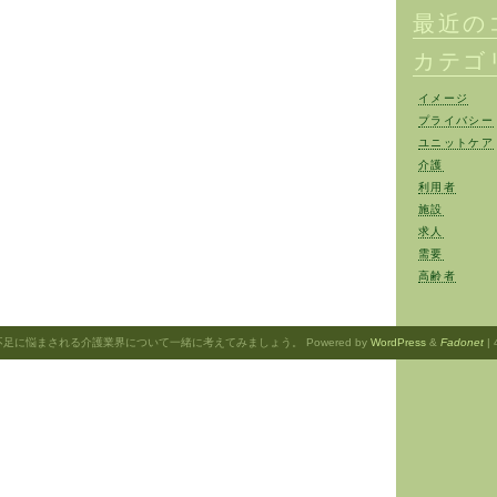
最近の
カテゴ
イメージ
プライバシー
ユニットケア
介護
利用者
施設
求人
需要
高齢者
不足に悩まされる介護業界について一緒に考えてみましょう。 Powered by
WordPress
&
Fadonet
| 