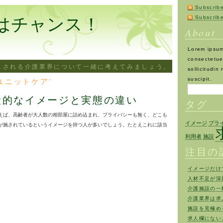
Subscrib
はチャンス！
Subscri
About
Lorem ipsum
consectetuer
まされる介護業界について一緒に考えてみましょう。
sollicitudin
d ‘ユニットケア’
suscipit.
般的なイメージと実態の違い
タグ
えば、高齢者が大人数の相部屋に詰め込まれ、プライバシーも無く、どこも
イメージ
プラ
が施されているというイメージを持つ人が多いでしょう。たとえこれに該当
利用者
施設
注目の
イメージだけ
人材不足が深
介護施設の一
介護業界は求
施設を見極め
求人欄にない